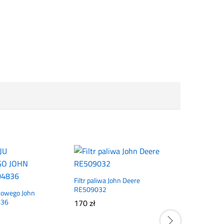
Filtr paliwa John Deere
RE509032
nikowego John
836
170
zł