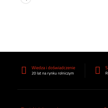
Wiedza i doświadczenie
S
20 lat na rynku rolniczym
R