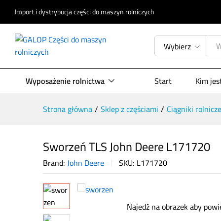
Opis produktu
Specyfikacja
Opinie (
Import i dystrybucja części do maszyn rolniczych
Wybierz
Wyposażenie rolnictwa
Start
Kim je
Strona główna
/
Sklep z częściami
/
Ciągniki rolnicz
Sworzeń TLS John Deere L171720
Brand:
John Deere
SKU:
L171720
Najedź na obrazek aby powi