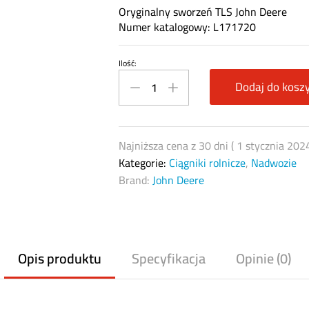
Oryginalny sworzeń TLS John Deere
Numer katalogowy: L171720
Ilość:
Sworzeń
TLS
Dodaj do kosz
John
Deere
L171720
Najniższa cena z 30 dni (
1 stycznia 202
quantity
Kategorie:
Ciągniki rolnicze
,
Nadwozie
Brand:
John Deere
Opis produktu
Specyfikacja
Opinie (0)