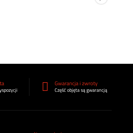
Filtr paliw
RE526557
160
zł
ta
Gwarancja i zwroty
yspozycji
Część objęta są gwarancją