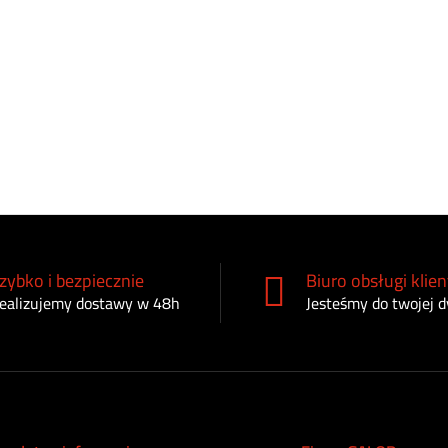
zybko i bezpiecznie
Biuro obsługi klien
ealizujemy dostawy w 48h
Jesteśmy do twojej d