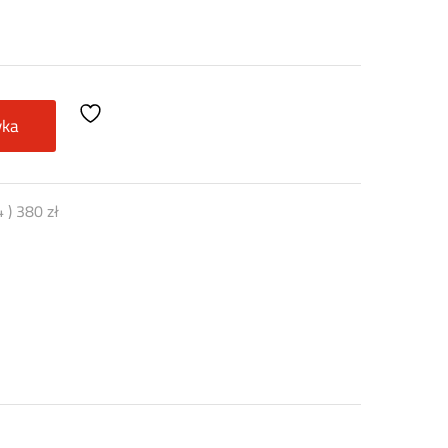
yka
4
)
380
zł