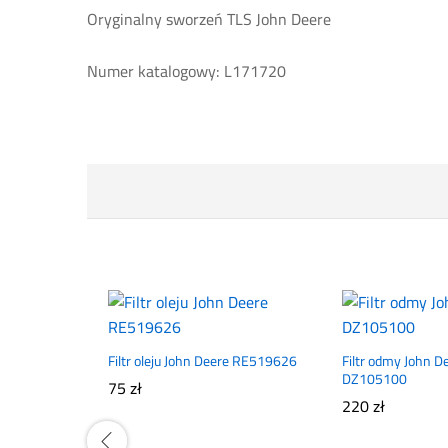
Oryginalny sworzeń TLS John Deere
Numer katalogowy: L171720
Filtr oleju John Deere RE519626
Filtr odmy John D
DZ105100
75
zł
220
zł