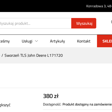
0)
Konradowa 3, 48-
Wyszukaj
steśmy
Usługi
Artykuły
Kontakt
SKLE
e
/
Sworzeń TLS John Deere L171720
380
zł
ększyć
Dostępność:
Produkt dostępny na zamówienie