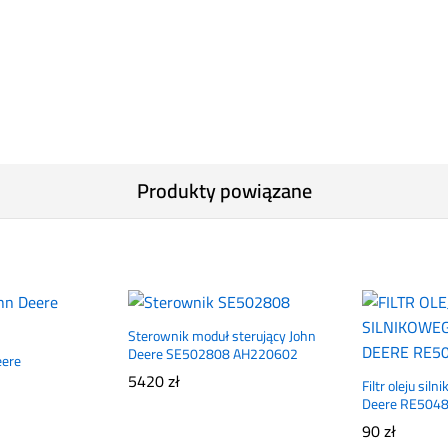
Produkty powiązane
Sterownik moduł sterujący John
Deere SE502808 AH220602
eere
5420
zł
Filtr oleju sil
Deere RE504
90
zł