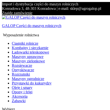
Import i dystrybucja części do maszyn rolniczych
Konradowa 3, 48-303 Konradowa | e-mail: sklep@agrogalop.pl
Znajdz zamówienie
GALOP Części do maszyn rolniczych
Wyposażenie rolnictwa
Ciągniki rolnicze
Kombajny i sieczkarnie
Ładowarki teleskopowe
Maszyny uprawowe
Maszyny zielonkowe
Rozsiewacze
Opryskiwacze
Rozrzutniki
Maszyny ogrodnicze
Przystawki do kukurydzy
Oleje i smary
Opony i felgi
Akcesoria
Zabawki
Wybierz