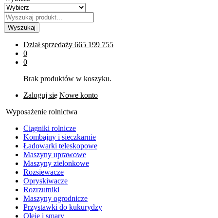
Wyszukaj
Dział sprzedaży
665 199 755
0
0
Brak produktów w koszyku.
Zaloguj się
Nowe konto
Wyposażenie rolnictwa
Ciągniki rolnicze
Kombajny i sieczkarnie
Ładowarki teleskopowe
Maszyny uprawowe
Maszyny zielonkowe
Rozsiewacze
Opryskiwacze
Rozrzutniki
Maszyny ogrodnicze
Przystawki do kukurydzy
Oleje i smary