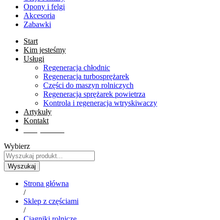
Opony i felgi
Akcesoria
Zabawki
Start
Kim jesteśmy
Usługi
Regeneracja chłodnic
Regeneracja turbosprężarek
Części do maszyn rolniczych
Regeneracja sprężarek powietrza
Kontrola i regeneracja wtryskiwaczy
Artykuły
Kontakt
Sklep online
Wybierz
Wyszukaj
Strona główna
/
Sklep z częściami
/
Ciągniki rolnicze