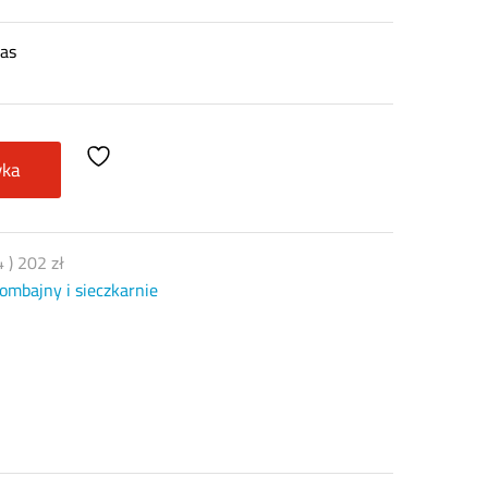
aas
yka
4
)
202
zł
ombajny i sieczkarnie