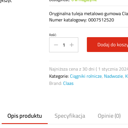
ększyć
Oryginalna tuleja metalowo gumowa Cl
Numer katalogowy: 0007512520
Ilość:
Tuleja
metalowo
Dodaj do kosz
gumowa
amortyzator
Claas
Najniższa cena z 30 dni (
1 stycznia 202
0007512520
Kategorie:
Ciągniki rolnicze
,
Nadwozie
,
K
751252
Brand:
Claas
quantity
Opis produktu
Specyfikacja
Opinie (0)