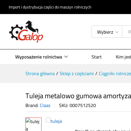
Opis produktu
Specyfikacja
Opinie (
Import i dystrybucja części do maszyn rolniczych
Wybierz
Wyposażenie rolnictwa
Start
Kim je
Strona główna
/
Sklep z częściami
/
Ciągniki rolnicz
Tuleja metalowo gumowa amortyza
Brand:
Claas
SKU:
0007512520