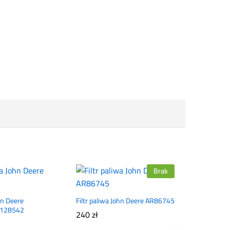
Brak
ohn Deere
Filtr paliwa John Deere AR86745
Z128542
240
zł