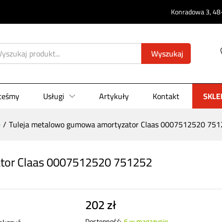
0)
Konradowa 3, 48-
Wyszukaj
steśmy
Usługi
Artykuły
Kontakt
SKLE
e
/
Tuleja metalowo gumowa amortyzator Claas 0007512520 75
tor Claas 0007512520 751252
202
zł
Dostępność:
6 w magazynie