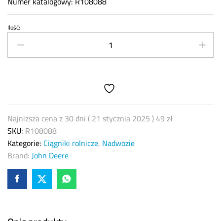
Numer katalogowy: R108088
Ilość:
Tulejka
dolnego
wału
John
Deere
R108088
quantity
Najniższa cena z 30 dni (
21 stycznia 2025
)
49
zł
SKU:
R108088
Kategorie:
Ciągniki rolnicze
,
Nadwozie
Brand:
John Deere