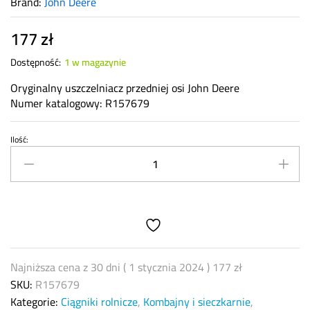
Brand:
John Deere
177
zł
Dostępność:
1 w magazynie
Oryginalny uszczelniacz przedniej osi John Deere
Numer katalogowy: R157679
Ilość:
Uszczelniacz
pierścień
John
Deere
R157679
quantity
Najniższa cena z 30 dni (
1 stycznia 2024
)
177
zł
SKU:
R157679
Kategorie:
Ciągniki rolnicze
,
Kombajny i sieczkarnie
,