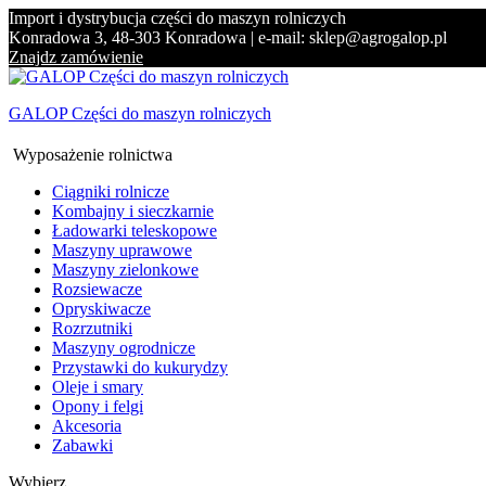
Import i dystrybucja części do maszyn rolniczych
Konradowa 3, 48-303 Konradowa | e-mail: sklep@agrogalop.pl
Znajdz zamówienie
GALOP Części do maszyn rolniczych
Wyposażenie rolnictwa
Ciągniki rolnicze
Kombajny i sieczkarnie
Ładowarki teleskopowe
Maszyny uprawowe
Maszyny zielonkowe
Rozsiewacze
Opryskiwacze
Rozrzutniki
Maszyny ogrodnicze
Przystawki do kukurydzy
Oleje i smary
Opony i felgi
Akcesoria
Zabawki
Wybierz