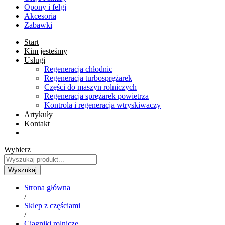
Opony i felgi
Akcesoria
Zabawki
Start
Kim jesteśmy
Usługi
Regeneracja chłodnic
Regeneracja turbosprężarek
Części do maszyn rolniczych
Regeneracja sprężarek powietrza
Kontrola i regeneracja wtryskiwaczy
Artykuły
Kontakt
Sklep online
Wybierz
Wyszukaj
Strona główna
/
Sklep z częściami
/
Ciągniki rolnicze