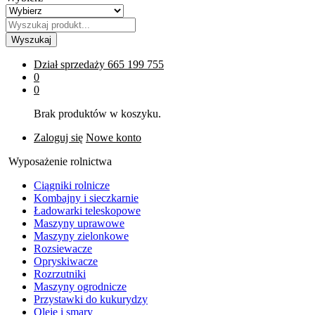
Wyszukaj
Dział sprzedaży
665 199 755
0
0
Brak produktów w koszyku.
Zaloguj się
Nowe konto
Wyposażenie rolnictwa
Ciągniki rolnicze
Kombajny i sieczkarnie
Ładowarki teleskopowe
Maszyny uprawowe
Maszyny zielonkowe
Rozsiewacze
Opryskiwacze
Rozrzutniki
Maszyny ogrodnicze
Przystawki do kukurydzy
Oleje i smary