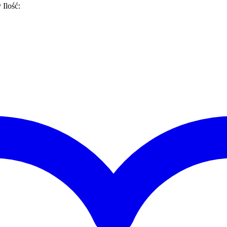
y
Ilość: