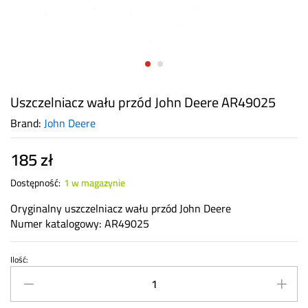
Uszczelniacz wału przód John Deere AR49025
Brand:
John Deere
185
zł
Dostępność:
1 w magazynie
Oryginalny uszczelniacz wału przód John Deere
Numer katalogowy: AR49025
Ilość:
Uszczelniacz
wału
przód