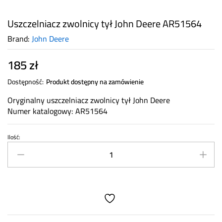
Uszczelniacz zwolnicy tył John Deere AR51564
Brand:
John Deere
185
zł
Dostępność:
Produkt dostępny na zamówienie
Oryginalny uszczelniacz zwolnicy tył John Deere
Numer katalogowy: AR51564
Ilość:
Uszczelniacz
zwolnicy
tył
John
Deere
AR51564
quantity