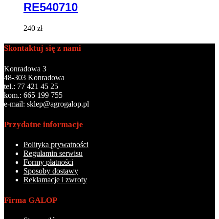
RE540710
240
zł
Skontaktuj się z nami
Konradowa 3
48-303 Konradowa
tel.: 77 421 45 25
kom.: 665 199 755
e-mail: sklep@agrogalop.pl
Przydatne informacje
Polityka prywatności
Regulamin serwisu
Formy płatności
Sposoby dostawy
Reklamacje i zwroty
Firma GALOP