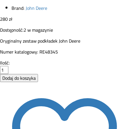
Brand:
John Deere
280
zł
Dostępność:
2 w magazynie
Oryginalny zestaw podkładek John Deere
Numer katalogowy: RE48345
Zestaw
Ilość:
podkładek
sworznia
Dodaj do koszyka
John
Deere
RE48345
quantity