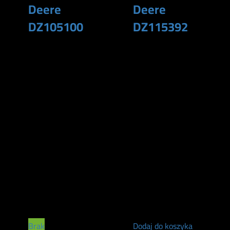
Deere
Deere
DZ105100
DZ115392
220
zł
285
zł
Brak
Dodaj do koszyka