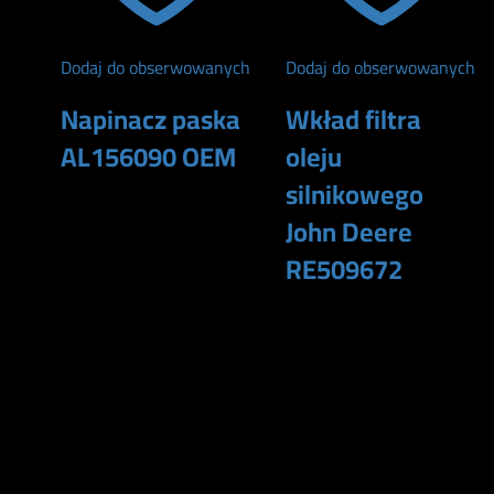
Dodaj do obserwowanych
Dodaj do obserwowanych
Napinacz paska
Wkład filtra
AL156090 OEM
oleju
silnikowego
610
zł
John Deere
RE509672
165
zł