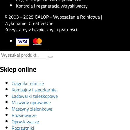
Kontrola i regeneracja wtryskiwaczy
© 2003 - 2025 GALOP - Wyposażenie Rolnictwa |
Wykonanie:
CreativeOne
Korzystamy z bezpiecznych płatności
Sklep online
Ciągniki rolnicze
Kombajny i sieczkarnie
Ładowarki teleskopowe
Maszyny uprawowe
Maszyny zielonkowe
Rozsiewacze
Opryskiwacze
Rozrzutniki