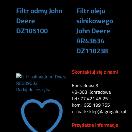
Filtr odmy John
Filtr oleju
Deere
silnikowego
DZ105100
John Deere
AR43634
220
zł
DZ118238
140
zł
Skontaktuj się z nami
Konradowa 3
Dodaj do koszyka
48-303 Konradowa
tel.: 77 421 45 25
kom.: 665 199 755
e-mail: sklep@agrogalop.pl
Przydatne informacje