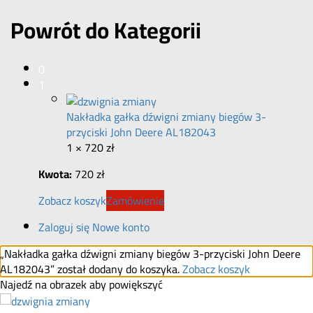
Powrót do
Kategorii
0
1
Nakładka gałka dźwigni zmiany biegów 3-
przyciski John Deere AL182043
1 ×
720
zł
Kwota:
720
zł
Zobacz koszyk
Zamówienie
Zaloguj się
Nowe konto
„Nakładka gałka dźwigni zmiany biegów 3-przyciski John Deere
AL182043” został dodany do koszyka.
Zobacz koszyk
Najedź na obrazek aby powiększyć