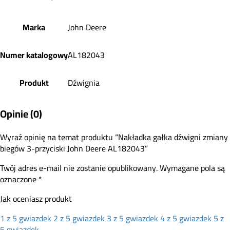
Marka
John Deere
Numer katalogowy
AL182043
Produkt
Dźwignia
Opinie (0)
Wyraź opinię na temat produktu “Nakładka gałka dźwigni zmiany
biegów 3-przyciski John Deere AL182043”
Twój adres e-mail nie zostanie opublikowany.
Wymagane pola są
oznaczone
*
Jak oceniasz produkt
1 z 5 gwiazdek
2 z 5 gwiazdek
3 z 5 gwiazdek
4 z 5 gwiazdek
5 z
5 gwiazdek