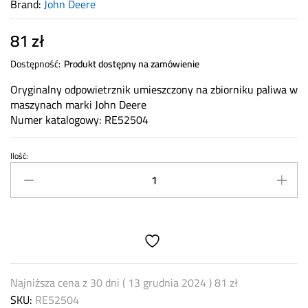
Brand:
John Deere
81
zł
Dostępność:
Produkt dostępny na zamówienie
Oryginalny odpowietrznik umieszczony na zbiorniku paliwa w
maszynach marki John Deere
Numer katalogowy: RE52504
Ilość:
Odpowietrznik
zbiornika
paliwa
John
Deere
RE52504
quantity
Najniższa cena z 30 dni (
13 grudnia 2024
)
81
zł
SKU:
RE52504