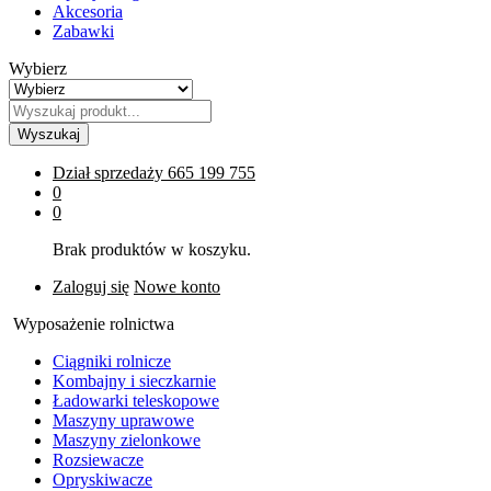
Akcesoria
Zabawki
Wybierz
Wyszukaj
Dział sprzedaży
665 199 755
0
0
Brak produktów w koszyku.
Zaloguj się
Nowe konto
Wyposażenie rolnictwa
Ciągniki rolnicze
Kombajny i sieczkarnie
Ładowarki teleskopowe
Maszyny uprawowe
Maszyny zielonkowe
Rozsiewacze
Opryskiwacze