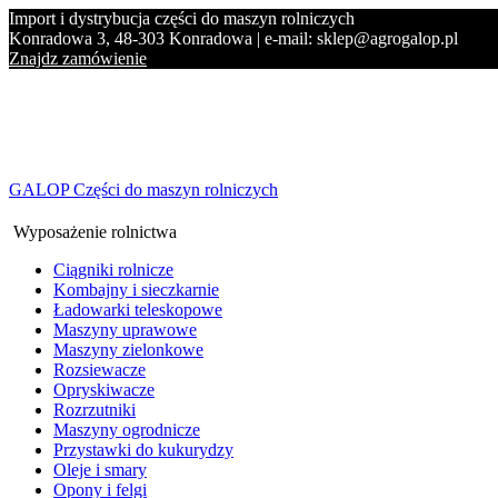
Import i dystrybucja części do maszyn rolniczych
Konradowa 3, 48-303 Konradowa | e-mail: sklep@agrogalop.pl
Znajdz zamówienie
GALOP Części do maszyn rolniczych
Wyposażenie rolnictwa
Ciągniki rolnicze
Kombajny i sieczkarnie
Ładowarki teleskopowe
Maszyny uprawowe
Maszyny zielonkowe
Rozsiewacze
Opryskiwacze
Rozrzutniki
Maszyny ogrodnicze
Przystawki do kukurydzy
Oleje i smary
Opony i felgi