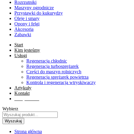
Rozrzutniki
Maszyny ogrodnicze
Przystawki do kukurydzy
Oleje i smary
Opony i felgi
Akcesoria
Zabawki
Start
Kim jesteśmy
Usługi
Regeneracja chłodnic
Regeneracja turbosprężarek
Części do maszyn rolniczych
Regeneracja sprężarek powietrza
Kontrola i regeneracja wtryskiwaczy
Artykuły
Kontakt
Sklep online
Wybierz
Wyszukaj
Strona główna