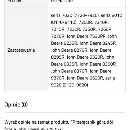
Produkt
Przełącznik
seria 7020 (7720-7920), seria 8010
(8110-8410), 7200R, 7210R,
7215R, 7230R, 7250R, 7260R,
7270R, John Deere 7530PR, John
Deere 8235R, John Deere 8245R,
Zastosowanie
John Deere 8270R, John Deere
8295R, John Deere 8320R, John
Deere 8335R, John Deere 8360R,
John Deere 8370R, John Deere
9370R, John Deere 9520R, seria
9020 (9120-9620)
Opinie (0)
Wyraź opinię na temat produktu “Przełącznik góra dół
fotela John Deere RE225257”