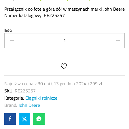
Przełącznik do fotela góra dół w maszynach marki John Deere
Numer katalogowy: RE225257
Ilość:
Przełącznik
góra
dół
fotela
John
Deere
RE225257
quantity
Najniższa cena z 30 dni (
13 grudnia 2024
)
299
zł
SKU:
RE225257
Kategoria:
Ciągniki rolnicze
Brand:
John Deere