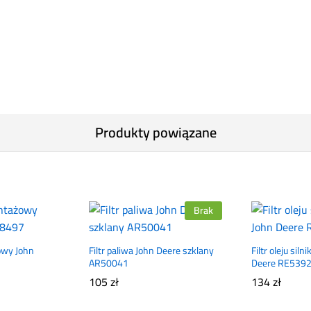
Produkty powiązane
Brak
owy John
Filtr paliwa John Deere szklany
Filtr oleju sil
AR50041
Deere RE539
105
zł
134
zł