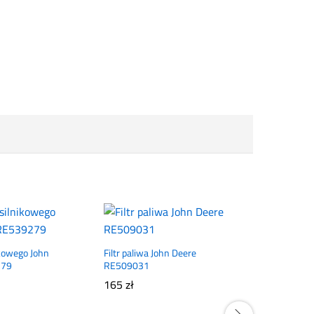
nikowego John
Filtr paliwa John Deere
279
RE509031
165
zł