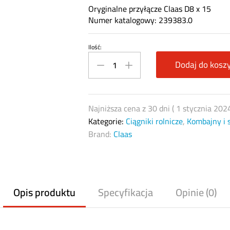
Oryginalne przyłącze Claas D8 x 15
Numer katalogowy: 239383.0
Ilość:
Przyłącze
Claas
Dodaj do kosz
239383.0
D8
x
Najniższa cena z 30 dni (
1 stycznia 202
15
Kategorie:
Ciągniki rolnicze
,
Kombajny i 
quantity
Brand:
Claas
Opis produktu
Specyfikacja
Opinie (0)