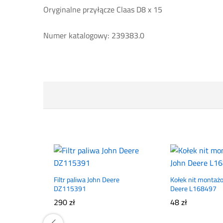
Oryginalne przyłącze Claas D8 x 15
Numer katalogowy: 239383.0
Filtr paliwa John Deere
Kołek nit montaż
DZ115391
Deere L168497
290
zł
48
zł