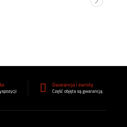
Gniazdo hy
AL200979
AL238655
180
zł
ta
Gwarancja i zwroty
yspozycji
Część objęta są gwarancją