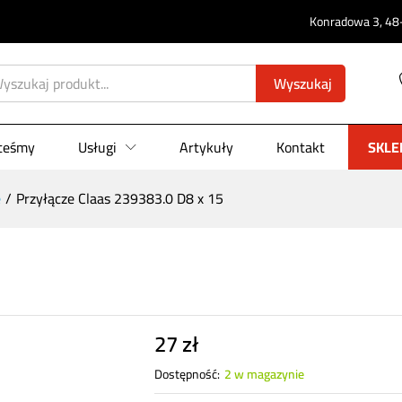
0)
Konradowa 3, 48-
Wyszukaj
steśmy
Usługi
Artykuły
Kontakt
SKLE
e
/
Przyłącze Claas 239383.0 D8 x 15
27
zł
Dostępność:
2 w magazynie