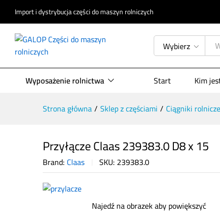
Opis produktu
Specyfikacja
Opinie (
Import i dystrybucja części do maszyn rolniczych
Wybierz
Wyposażenie rolnictwa
Start
Kim je
Strona główna
/
Sklep z częściami
/
Ciągniki rolnicz
Przyłącze Claas 239383.0 D8 x 15
Brand:
Claas
SKU:
239383.0
Najedź na obrazek aby powiększyć