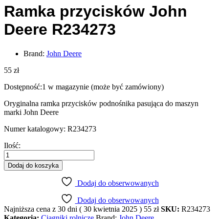
Ramka przycisków John
Deere R234273
Brand:
John Deere
55
zł
Dostępność:
1 w magazynie (może być zamówiony)
Oryginalna ramka przycisków podnośnika pasująca do maszyn
marki John Deere
Numer katalogowy: R234273
Ramka
Ilość:
przycisków
John
Dodaj do koszyka
Deere
R234273
Dodaj do obserwowanych
quantity
Dodaj do obserwowanych
Najniższa cena z 30 dni (
30 kwietnia 2025
)
55
zł
SKU:
R234273
Kategoria:
Ciągniki rolnicze
Brand:
John Deere