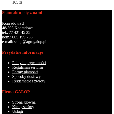
165
zł
Skontaktuj się z nami
Konradowa 3
48-303 Konradowa
tel.: 77 421 45 25
kom.: 665 199 755
e-mail: sklep@agrogalop.pl
Przydatne informacje
Polityka prywatności
Regulamin serwisu
Formy płatności
Sposoby dostawy
Reklamacje i zwroty
Firma GALOP
Strona główna
Kim jesteśmy
Usługi