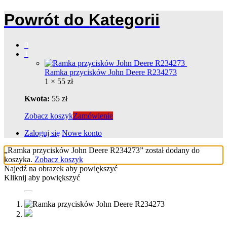
Powrót do
Kategorii
0
1
Ramka przycisków John Deere R234273
1 ×
55
zł
Kwota:
55
zł
Zobacz koszyk
Zamówienie
Zaloguj się
Nowe konto
„Ramka przycisków John Deere R234273” został dodany do
koszyka.
Zobacz koszyk
Najedź na obrazek aby powiększyć
Kliknij aby powiększyć