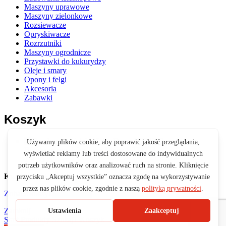
Maszyny uprawowe
Maszyny zielonkowe
Rozsiewacze
Opryskiwacze
Rozrzutniki
Maszyny ogrodnicze
Przystawki do kukurydzy
Oleje i smary
Opony i felgi
Akcesoria
Zabawki
Koszyk
Ramka przycisków John Deere R234273
1 ×
55
zł
Kwota:
55
zł
Zobacz koszyk
Zamówienie
Zamknij
Start
Produkty
Szukaj
1
Koszyk