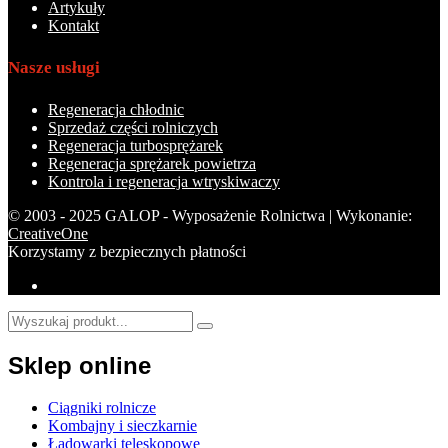
Artykuły
Kontakt
Nasze usługi
Regeneracja chłodnic
Sprzedaż części rolniczych
Regeneracja turbosprężarek
Regeneracja sprężarek powietrza
Kontrola i regeneracja wtryskiwaczy
© 2003 - 2025 GALOP - Wyposażenie Rolnictwa | Wykonanie:
CreativeOne
Korzystamy z bezpiecznych płatności
Sklep online
Ciągniki rolnicze
Kombajny i sieczkarnie
Ładowarki teleskopowe