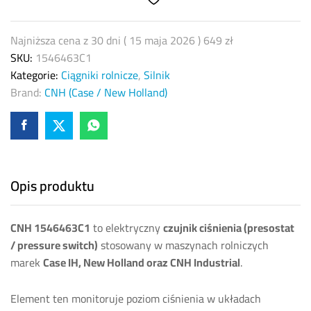
(Case
IH
/
Najniższa cena z 30 dni (
15 maja 2026
)
649
zł
New
SKU:
1546463C1
Holland)
Kategorie:
Ciągniki rolnicze
,
Silnik
quantity
Brand:
CNH (Case / New Holland)
Opis produktu
CNH 1546463C1
to elektryczny
czujnik ciśnienia (presostat
/ pressure switch)
stosowany w maszynach rolniczych
marek
Case IH, New Holland oraz CNH Industrial
.
Element ten monitoruje poziom ciśnienia w układach