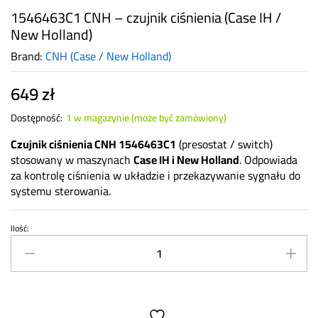
1546463C1 CNH – czujnik ciśnienia (Case IH /
New Holland)
Brand:
CNH (Case / New Holland)
649
zł
Dostępność:
1 w magazynie (może być zamówiony)
Czujnik ciśnienia CNH 1546463C1
(presostat / switch)
stosowany w maszynach
Case IH i New Holland
. Odpowiada
za kontrolę ciśnienia w układzie i przekazywanie sygnału do
systemu sterowania.
Ilość:
1546463C1
CNH
–
czujnik
ciśnienia