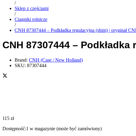
/
Sklep z częściami
/
Ciągniki rolnicze
/
CNH 87307444 – Podkładka regulacyjna (shim) | oryginał C
CNH 87307444 – Podkładka r
Brand:
CNH (Case / New Holland)
SKU:
87307444
115
zł
Dostępność:
1 w magazynie (może być zamówiony)