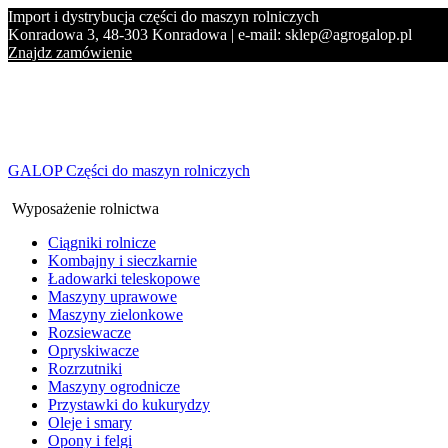
Import i dystrybucja części do maszyn rolniczych
Konradowa 3, 48-303 Konradowa | e-mail: sklep@agrogalop.pl
Znajdz zamówienie
GALOP Części do maszyn rolniczych
Wyposażenie rolnictwa
Ciągniki rolnicze
Kombajny i sieczkarnie
Ładowarki teleskopowe
Maszyny uprawowe
Maszyny zielonkowe
Rozsiewacze
Opryskiwacze
Rozrzutniki
Maszyny ogrodnicze
Przystawki do kukurydzy
Oleje i smary
Opony i felgi