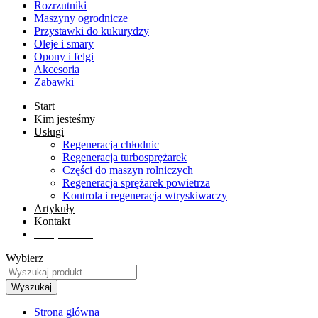
Rozrzutniki
Maszyny ogrodnicze
Przystawki do kukurydzy
Oleje i smary
Opony i felgi
Akcesoria
Zabawki
Start
Kim jesteśmy
Usługi
Regeneracja chłodnic
Regeneracja turbosprężarek
Części do maszyn rolniczych
Regeneracja sprężarek powietrza
Kontrola i regeneracja wtryskiwaczy
Artykuły
Kontakt
Sklep online
Wybierz
Wyszukaj
Strona główna