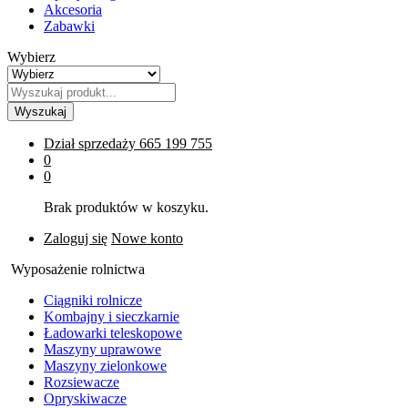
Akcesoria
Zabawki
Wybierz
Wyszukaj
Dział sprzedaży
665 199 755
0
0
Brak produktów w koszyku.
Zaloguj się
Nowe konto
Wyposażenie rolnictwa
Ciągniki rolnicze
Kombajny i sieczkarnie
Ładowarki teleskopowe
Maszyny uprawowe
Maszyny zielonkowe
Rozsiewacze
Opryskiwacze