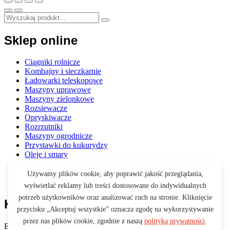
Sklep online
Ciągniki rolnicze
Kombajny i sieczkarnie
Ładowarki teleskopowe
Maszyny uprawowe
Maszyny zielonkowe
Rozsiewacze
Opryskiwacze
Rozrzutniki
Maszyny ogrodnicze
Przystawki do kukurydzy
Oleje i smary
Opony i felgi
Akcesoria
Zabawki
Koszyk
Brak produktów w koszyku.