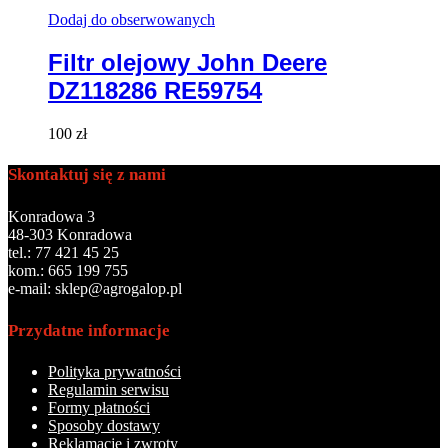
Dodaj do obserwowanych
Filtr olejowy John Deere
DZ118286 RE59754
100
zł
Skontaktuj się z nami
Konradowa 3
48-303 Konradowa
tel.: 77 421 45 25
kom.: 665 199 755
e-mail: sklep@agrogalop.pl
Przydatne informacje
Polityka prywatności
Regulamin serwisu
Formy płatności
Sposoby dostawy
Reklamacje i zwroty