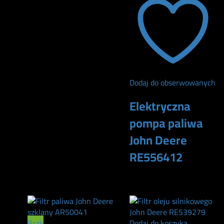
165
zł
Dodaj do obserwowanych
Elektryczna
pompa paliwa
John Deere
RE556412
5400
zł
Brak
Dodaj do koszyka