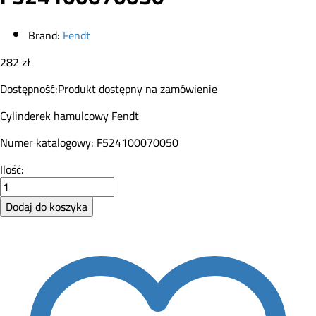
Brand:
Fendt
282
zł
Dostępność:
Produkt dostępny na zamówienie
Cylinderek hamulcowy Fendt
Numer katalogowy: F524100070050
Cylinderek
Ilość:
hamulcowy
Fendt
Dodaj do koszyka
F524100070050
quantity