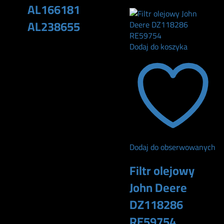
AL166181
AL238655
Dodaj do koszyka
180
zł
Dodaj do obserwowanych
Filtr olejowy
John Deere
DZ118286
RE59754