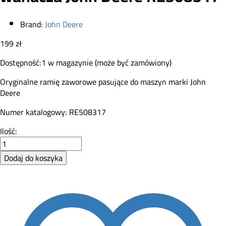
Brand:
John Deere
199
zł
Dostępność:
1 w magazynie (może być zamówiony)
Oryginalne ramię zaworowe pasujące do maszyn marki John
Deere
Numer katalogowy: RE508317
Dźwignia
Ilość:
zaworowa
ramię
Dodaj do koszyka
wahacza
John
Deere
RE508317
quantity