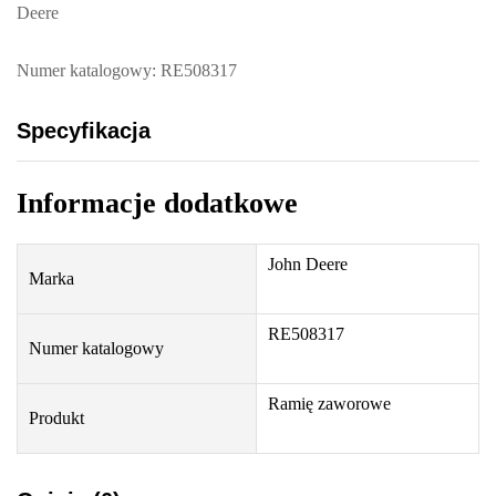
Deere
a
m
i
Numer katalogowy: RE508317
ę
w
Specyfikacja
a
h
Informacje dodatkowe
a
c
z
John Deere
Marka
a
J
RE508317
o
Numer katalogowy
h
n
Ramię zaworowe
Produkt
D
e
e