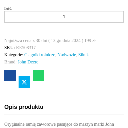
Ilość:
D
ź
w
i
g
Najniższa cena z 30 dni (
13 grudnia 2024
)
199
zł
n
SKU:
RE508317
i
Kategorie:
Ciągniki rolnicze
,
Nadwozie
,
Silnik
a
Brand:
John Deere
z
a
w
o
r
o
Opis produktu
w
a
Oryginalne ramię zaworowe pasujące do maszyn marki John
r