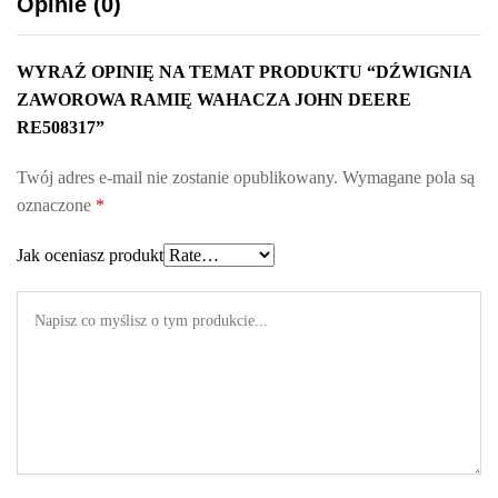
Opinie (0)
r
e
WYRAŹ OPINIĘ NA TEMAT PRODUKTU “DŹWIGNIA
R
ZAWOROWA RAMIĘ WAHACZA JOHN DEERE
E
RE508317”
5
0
Twój adres e-mail nie zostanie opublikowany.
Wymagane pola są
8
oznaczone
*
3
1
Jak oceniasz produkt
7
q
u
a
n
t
i
t
y