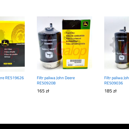
Deere RE519626
Filtr paliwa John Deere
Filtr paliwa J
RE509208
RE509036
165
zł
185
zł