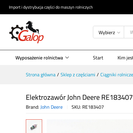
Elektrozawór John Deere RE1834
Import i dystrybucja części do maszyn rolniczych
Opis produktu
Specyfikacja
Opinie (
Wybierz
Wyposażenie rolnictwa
Start
Kim je
Strona główna
/
Sklep z częściami
/
Ciągniki rolnicz
Elektrozawór John Deere RE183407
Brand:
John Deere
SKU:
RE183407