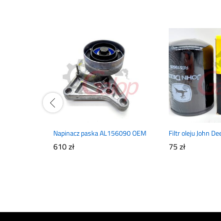
Napinacz paska AL156090 OEM
Filtr oleju John 
610
zł
75
zł