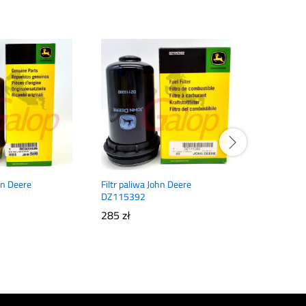
ohn Deere
Filtr paliwa John Deere
Filtr olejo
DZ115392
DZ118286
285
zł
100
zł