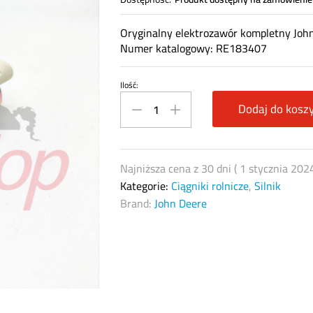
Oryginalny elektrozawór kompletny Joh
Numer katalogowy: RE183407
Ilość:
Elektrozawór
John
Dodaj do kosz
Deere
RE183407
quantity
Najniższa cena z 30 dni (
1 stycznia 202
Kategorie:
Ciągniki rolnicze
,
Silnik
Brand:
John Deere