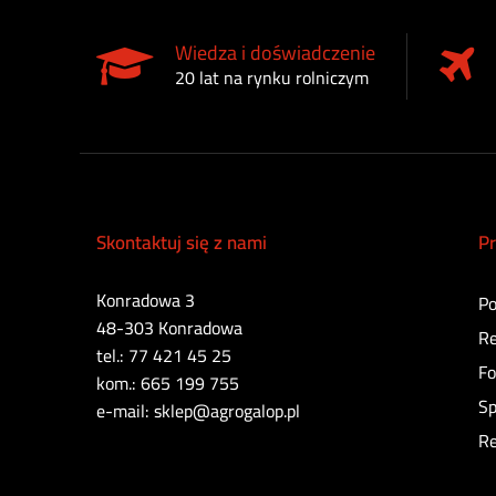
Wiedza i doświadczenie
20 lat na rynku rolniczym
Skontaktuj się z nami
Pr
Konradowa 3
Po
48-303 Konradowa
Re
tel.: 77 421 45 25
Fo
kom.: 665 199 755
Sp
e-mail: sklep@agrogalop.pl
Re