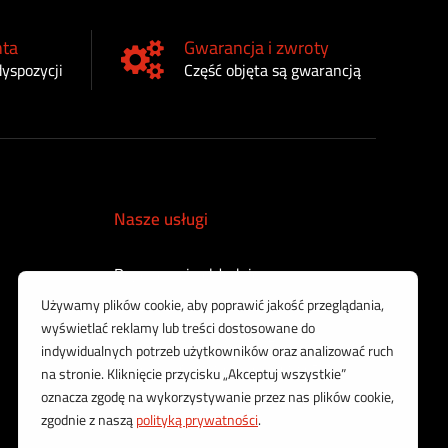
nta
Gwarancja i zwroty
dyspozycji
Część objęta są gwarancją
Nasze usługi
Regeneracja chłodnic
Sprzedaż części rolniczych
Regeneracja turbosprężarek
Regeneracja sprężarek powietrza
Kontrola i regeneracja wtryskiwaczy