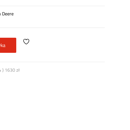
n Deere
yka
4
)
1630
zł