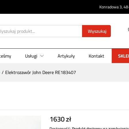
07
Konradowa 3, 48-
0)
Wyszukaj
steśmy
Usługi
Artykuły
Kontakt
SKLE
e
/
Elektrozawór John Deere RE183407
1630
zł
Dostępność:
Produkt dostępny na zamówienie