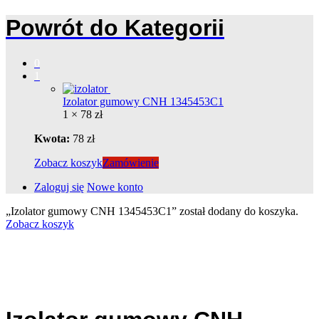
Powrót do
Kategorii
0
1
Izolator gumowy CNH 1345453C1
1 ×
78
zł
Kwota:
78
zł
Zobacz koszyk
Zamówienie
Zaloguj się
Nowe konto
„Izolator gumowy CNH 1345453C1” został dodany do koszyka.
Zobacz koszyk