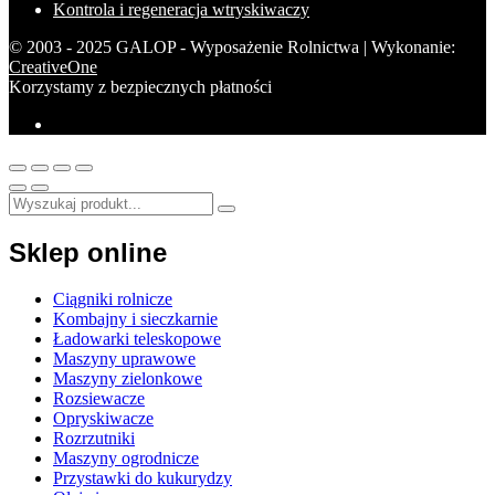
Kontrola i regeneracja wtryskiwaczy
© 2003 - 2025 GALOP - Wyposażenie Rolnictwa | Wykonanie:
CreativeOne
Korzystamy z bezpiecznych płatności
Sklep online
Ciągniki rolnicze
Kombajny i sieczkarnie
Ładowarki teleskopowe
Maszyny uprawowe
Maszyny zielonkowe
Rozsiewacze
Opryskiwacze
Rozrzutniki
Maszyny ogrodnicze
Przystawki do kukurydzy