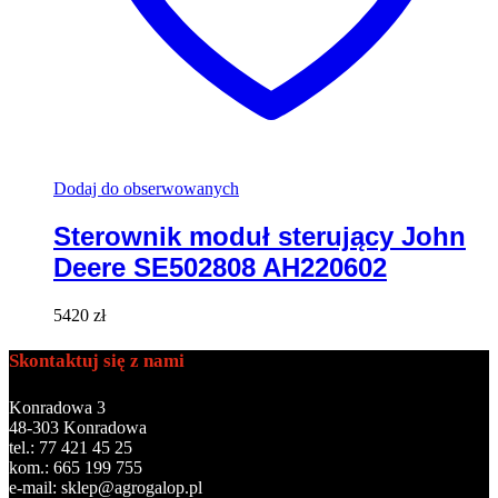
Dodaj do obserwowanych
Sterownik moduł sterujący John
Deere SE502808 AH220602
5420
zł
Skontaktuj się z nami
Konradowa 3
48-303 Konradowa
tel.: 77 421 45 25
kom.: 665 199 755
e-mail: sklep@agrogalop.pl