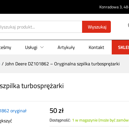
Konradowa 3, 48-
 szpilka turbosprężarki
Wyszukaj
0)
steśmy
Usługi
Artykuły
Kontakt
SKLE
e
/
John Deere DZ101862 – Oryginalna szpilka turbosprężarki
zpilka turbosprężarki
50
zł
ększyć
Dostępność:
1 w magazynie (może być zamów