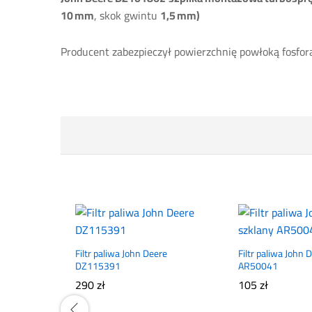
10 mm
, skok gwintu
1,5 mm)
Producent zabezpieczył powierzchnię powłoką fosfora
Filtr paliwa John Deere
Filtr paliwa John 
DZ115391
AR50041
290
zł
105
zł