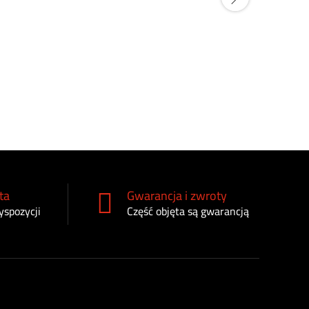
Filtr oleju
Deere AR
140
zł
ta
Gwarancja i zwroty
yspozycji
Część objęta są gwarancją