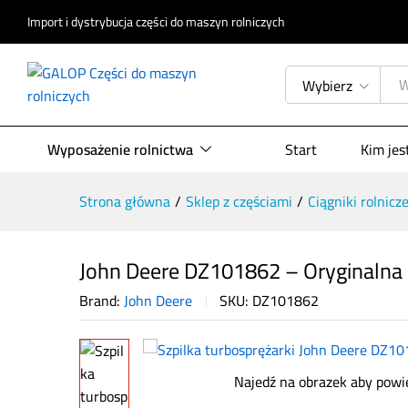
Import i dystrybucja części do maszyn rolniczych
John Deere DZ101862 – Oryginalna
Wybierz
Opis produktu
Specyfikacja
Opinie (
Wyposażenie rolnictwa
Start
Kim je
Strona główna
/
Sklep z częściami
/
Ciągniki rolnicz
John Deere DZ101862 – Oryginalna s
Brand:
John Deere
SKU:
DZ101862
Najedź na obrazek aby powi