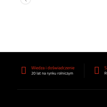
Wiedza i doświadczenie
S
20 lat na rynku rolniczym
R