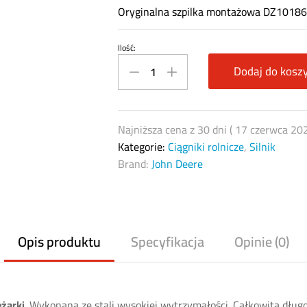
Oryginalna szpilka montażowa DZ101862
Ilość:
John
Deere
Dodaj do kosz
DZ101862
–
Oryginalna
Najniższa cena z 30 dni (
17 czerwca 20
szpilka
Kategorie:
Ciągniki rolnicze
,
Silnik
turbosprężarki
Brand:
John Deere
quantity
Opis produktu
Specyfikacja
Opinie (0)
żarki.
Wykonana ze stali wysokiej wytrzymałości. Całkowita dług