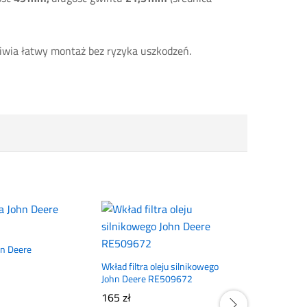
liwia łatwy montaż bez ryzyka uszkodzeń.
ohn Deere
Wkład filtra oleju silnikowego
John Deere RE509672
165
zł