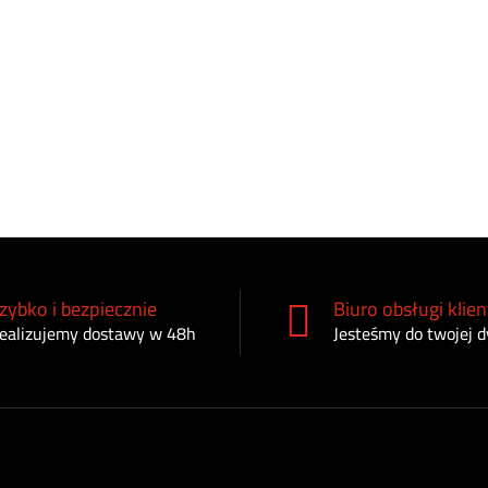
zybko i bezpiecznie
Biuro obsługi klien
ealizujemy dostawy w 48h
Jesteśmy do twojej d