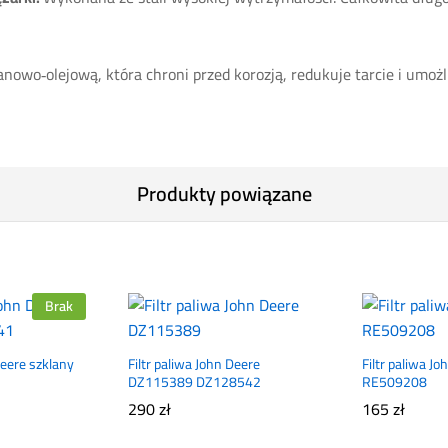
nowo‑olejową, która chroni przed korozją, redukuje tarcie i umoż
Produkty powiązane
Brak
Deere szklany
Filtr paliwa John Deere
Filtr paliwa J
DZ115389 DZ128542
RE509208
290
zł
165
zł