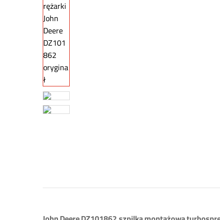
John Deere DZ101862
szpilka montażowa turbosprę