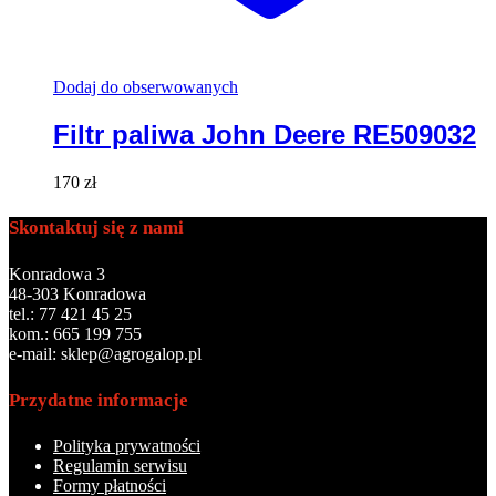
Dodaj do obserwowanych
Filtr paliwa John Deere RE509032
170
zł
Skontaktuj się z nami
Konradowa 3
48-303 Konradowa
tel.: 77 421 45 25
kom.: 665 199 755
e-mail: sklep@agrogalop.pl
Przydatne informacje
Polityka prywatności
Regulamin serwisu
Formy płatności