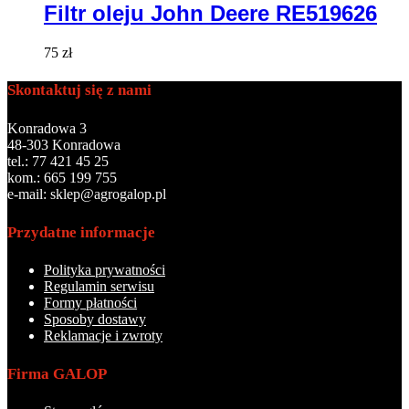
Filtr oleju John Deere RE519626
75
zł
Skontaktuj się z nami
Konradowa 3
48-303 Konradowa
tel.: 77 421 45 25
kom.: 665 199 755
e-mail: sklep@agrogalop.pl
Przydatne informacje
Polityka prywatności
Regulamin serwisu
Formy płatności
Sposoby dostawy
Reklamacje i zwroty
Firma GALOP