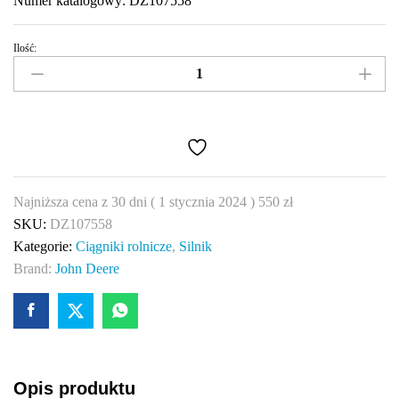
Numer katalogowy: DZ107558
Ilość:
Miska
olejowa
John
Deere
DZ107558
quantity
Najniższa cena z 30 dni (
1 stycznia 2024
)
550
zł
SKU:
DZ107558
Kategorie:
Ciągniki rolnicze
,
Silnik
Brand:
John Deere
Opis produktu