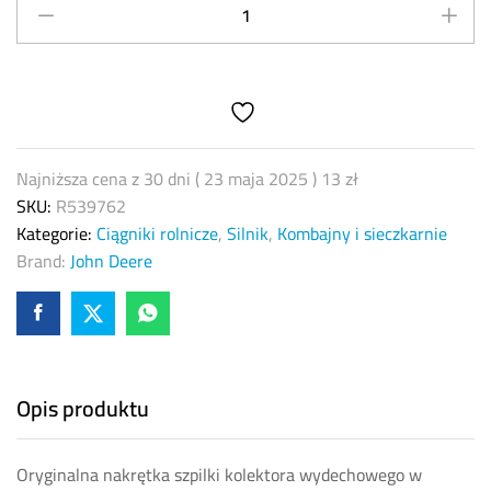
szpilki
kolektora
wydechowego
John
Deere
R539762
quantity
Najniższa cena z 30 dni (
23 maja 2025
)
13
zł
SKU:
R539762
Kategorie:
Ciągniki rolnicze
,
Silnik
,
Kombajny i sieczkarnie
Brand:
John Deere
Opis produktu
Oryginalna nakrętka szpilki kolektora wydechowego w