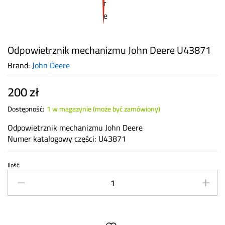
Odpowietrznik mechanizmu John Deere U43871
Brand:
John Deere
200
zł
Dostępność:
1 w magazynie (może być zamówiony)
Odpowietrznik mechanizmu John Deere
Numer katalogowy części: U43871
Ilość:
Odpowietrznik
mechanizmu
John
Deere
U43871