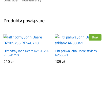
Brak ocen i komentarzy
Produkty powiązane
Brak
Filtr odmy John Deere DZ105796
Filtr paliwa John Deere szklany
RE540710
AR50041
240
zł
105
zł