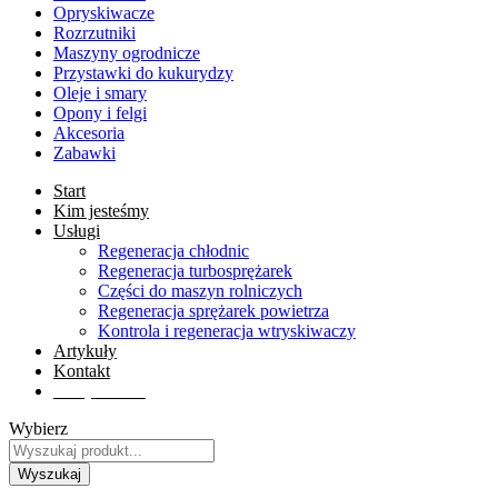
Opryskiwacze
Rozrzutniki
Maszyny ogrodnicze
Przystawki do kukurydzy
Oleje i smary
Opony i felgi
Akcesoria
Zabawki
Start
Kim jesteśmy
Usługi
Regeneracja chłodnic
Regeneracja turbosprężarek
Części do maszyn rolniczych
Regeneracja sprężarek powietrza
Kontrola i regeneracja wtryskiwaczy
Artykuły
Kontakt
Sklep online
Wybierz
Wyszukaj