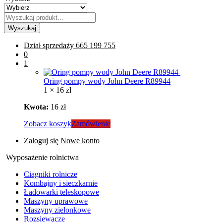
Wyszukaj
Dział sprzedaży
665 199 755
0
1
Oring pompy wody John Deere R89944
1 ×
16
zł
Kwota:
16
zł
Zobacz koszyk
Zamówienie
Zaloguj się
Nowe konto
Wyposażenie rolnictwa
Ciągniki rolnicze
Kombajny i sieczkarnie
Ładowarki teleskopowe
Maszyny uprawowe
Maszyny zielonkowe
Rozsiewacze