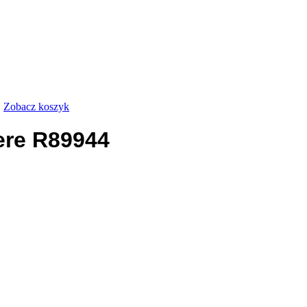
.
Zobacz koszyk
ere R89944