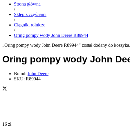
Strona główna
/
Sklep z częściami
/
Ciągniki rolnicze
/
Oring pompy wody John Deere R89944
„Oring pompy wody John Deere R89944” został dodany do koszyka
Oring pompy wody John De
Brand:
John Deere
SKU:
R89944
16
zł