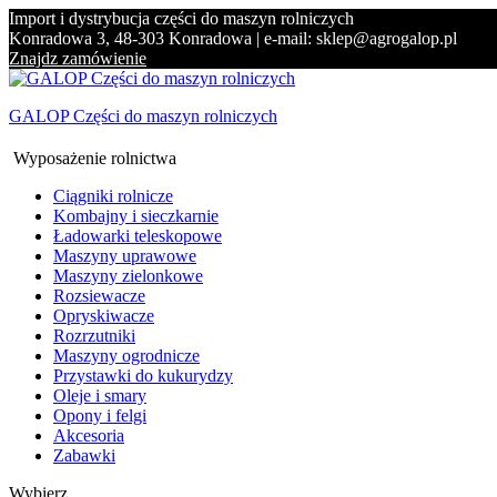
Import i dystrybucja części do maszyn rolniczych
Konradowa 3, 48-303 Konradowa | e-mail: sklep@agrogalop.pl
Znajdz zamówienie
GALOP Części do maszyn rolniczych
Wyposażenie rolnictwa
Ciągniki rolnicze
Kombajny i sieczkarnie
Ładowarki teleskopowe
Maszyny uprawowe
Maszyny zielonkowe
Rozsiewacze
Opryskiwacze
Rozrzutniki
Maszyny ogrodnicze
Przystawki do kukurydzy
Oleje i smary
Opony i felgi
Akcesoria
Zabawki
Wybierz