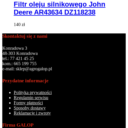
Filtr oleju silnikowego John
Deere AR43634 DZ118238
140
zł
Skontaktuj się z nami
Konradowa 3
48-303 Konradowa
tel.: 77 421 45 25
kom.: 665 199 755
e-mail: sklep@agrogalop.pl
Przydatne informacje
Polityka prywatności
Regulamin serwisu
Formy płatności
Sposoby dostawy
Reklamacje i zwroty
Firma GALOP