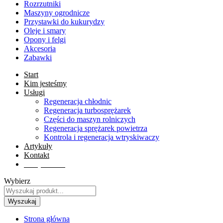
Rozrzutniki
Maszyny ogrodnicze
Przystawki do kukurydzy
Oleje i smary
Opony i felgi
Akcesoria
Zabawki
Start
Kim jesteśmy
Usługi
Regeneracja chłodnic
Regeneracja turbosprężarek
Części do maszyn rolniczych
Regeneracja sprężarek powietrza
Kontrola i regeneracja wtryskiwaczy
Artykuły
Kontakt
Sklep online
Wybierz
Wyszukaj
Strona główna