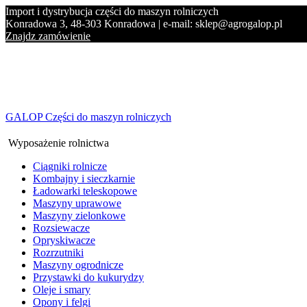
Import i dystrybucja części do maszyn rolniczych
Konradowa 3, 48-303 Konradowa | e-mail: sklep@agrogalop.pl
Znajdz zamówienie
GALOP Części do maszyn rolniczych
Wyposażenie rolnictwa
Ciągniki rolnicze
Kombajny i sieczkarnie
Ładowarki teleskopowe
Maszyny uprawowe
Maszyny zielonkowe
Rozsiewacze
Opryskiwacze
Rozrzutniki
Maszyny ogrodnicze
Przystawki do kukurydzy
Oleje i smary
Opony i felgi