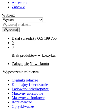
Akcesoria
Zabawki
Wybierz
Wyszukaj
Dział sprzedaży
665 199 755
0
0
Brak produktów w koszyku.
Zaloguj się
Nowe konto
Wyposażenie rolnictwa
Ciągniki rolnicze
Kombajny i sieczkarnie
Ładowarki teleskopowe
Maszyny uprawowe
Maszyny zielonkowe
Rozsiewacze
Opryskiwacze