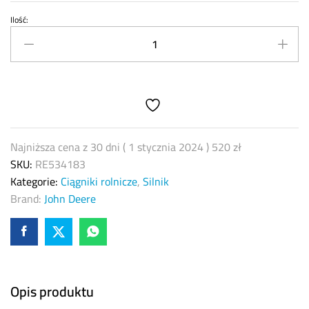
Ilość:
Panewka
wału
korbowego
John
Deere
RE534183
quantity
Najniższa cena z 30 dni (
1 stycznia 2024
)
520
zł
SKU:
RE534183
Kategorie:
Ciągniki rolnicze
,
Silnik
Brand:
John Deere
Opis produktu