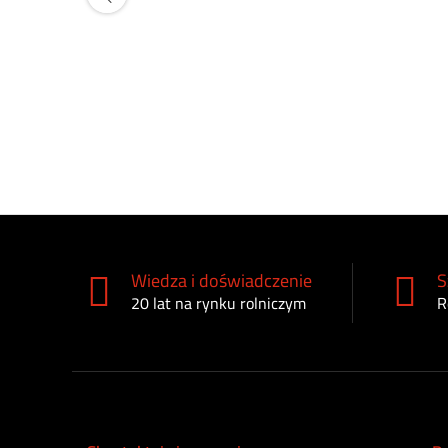
Wiedza i doświadczenie
S
20 lat na rynku rolniczym
R