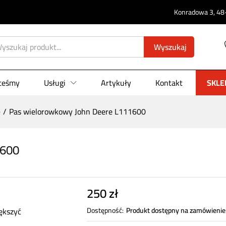
Konradowa 3, 48-
111600
0)
Wyszukaj
steśmy
Usługi
Artykuły
Kontakt
SKLE
e
/
Pas wielorowkowy John Deere L111600
1600
250
zł
ększyć
Dostępność:
Produkt dostępny na zamówienie