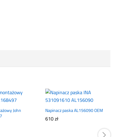
tażowy John
Napinacz paska AL156090 OEM
7
610
zł