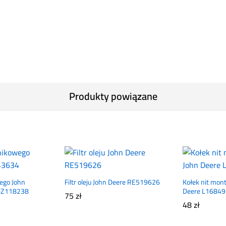
Produkty powiązane
wego John
Filtr oleju John Deere RE519626
Kołek nit mon
DZ118238
Deere L16849
75
zł
48
zł