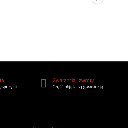
Filtr paliw
RE526557
160
zł
ta
Gwarancja i zwroty
yspozycji
Część objęta są gwarancją