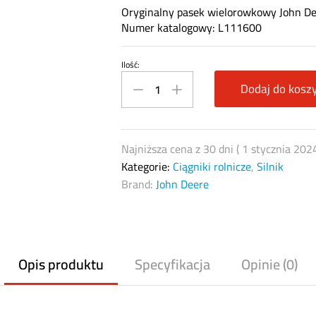
Oryginalny pasek wielorowkowy John D
Numer katalogowy: L111600
Ilość:
Pas
wielorowkowy
Dodaj do kosz
John
Deere
L111600
Najniższa cena z 30 dni (
1 stycznia 202
quantity
Kategorie:
Ciągniki rolnicze
,
Silnik
Brand:
John Deere
Opis produktu
Specyfikacja
Opinie (0)