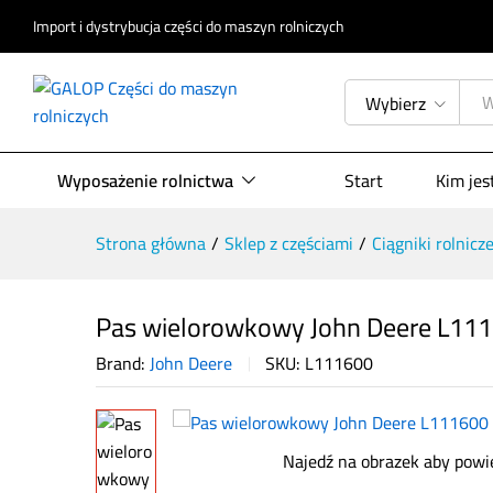
Import i dystrybucja części do maszyn rolniczych
Pas wielorowkowy John Deere L
Opis produktu
Specyfikacja
Opinie (
Wybierz
Wyposażenie rolnictwa
Start
Kim je
Strona główna
/
Sklep z częściami
/
Ciągniki rolnicz
Pas wielorowkowy John Deere L11
Brand:
John Deere
SKU:
L111600
Najedź na obrazek aby powi