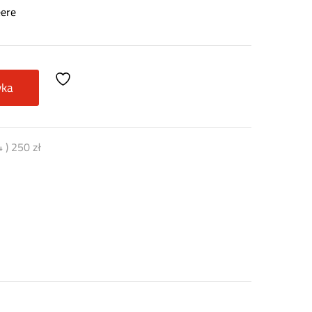
eere
yka
4
)
250
zł