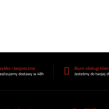
zybko i bezpiecznie
Biuro obsługi klien
ealizujemy dostawy w 48h
Jesteśmy do twojej d