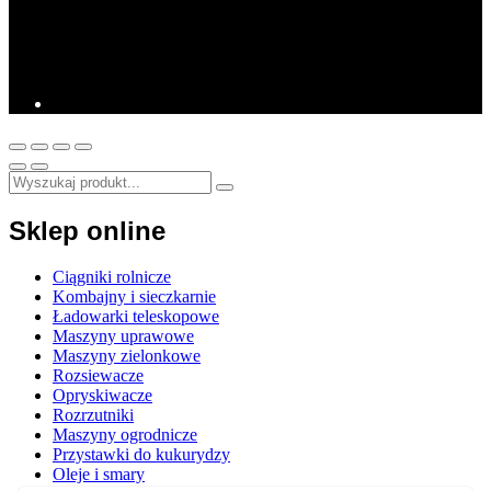
Sklep online
Ciągniki rolnicze
Kombajny i sieczkarnie
Ładowarki teleskopowe
Maszyny uprawowe
Maszyny zielonkowe
Rozsiewacze
Opryskiwacze
Rozrzutniki
Maszyny ogrodnicze
Przystawki do kukurydzy
Oleje i smary