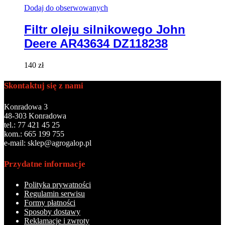
Dodaj do obserwowanych
Filtr oleju silnikowego John
Deere AR43634 DZ118238
140
zł
Skontaktuj się z nami
Konradowa 3
48-303 Konradowa
tel.: 77 421 45 25
kom.: 665 199 755
e-mail: sklep@agrogalop.pl
Przydatne informacje
Polityka prywatności
Regulamin serwisu
Formy płatności
Sposoby dostawy
Reklamacje i zwroty