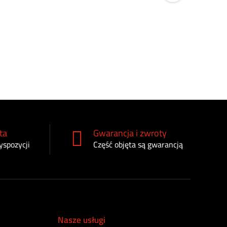
Filtr olej
75
zł
ta
Gwarancja i zwroty
yspozycji
Część objęta są gwarancją
Nasze usługi