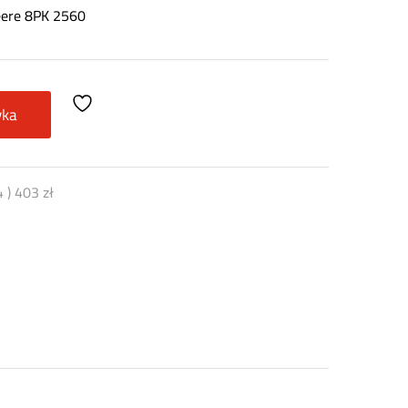
eere 8PK 2560
yka
4
)
403
zł