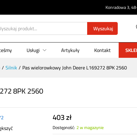
Konradowa 3, 48-
169272 8PK 2560
0)
Wyszukaj
steśmy
Usługi
Artykuły
Kontakt
SKLE
e
/
Silnik
/
Pas wielorowkowy John Deere L169272 8PK 2560
9272 8PK 2560
403
zł
ększyć
Dostępność:
2 w magazynie