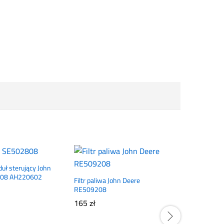
uł sterujący John
808 AH220602
Filtr paliwa John Deere
RE509208
165
zł