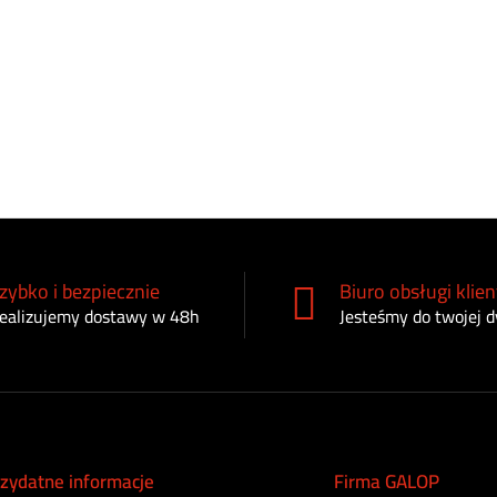
zybko i bezpiecznie
Biuro obsługi klien
ealizujemy dostawy w 48h
Jesteśmy do twojej d
zydatne informacje
Firma GALOP