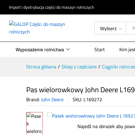
Import i dystrybucja części do maszyn rolniczych
Pas wielorowkowy John Deere L
Opis produktu
Specyfikacja
Opinie (
Wybierz
Wyposażenie rolnictwa
Start
Kim je
Strona główna
/
Sklep z częściami
/
Ciągniki rolnicz
Pas wielorowkowy John Deere L16
Brand:
John Deere
SKU:
L169272
Najedź na obrazek aby powi