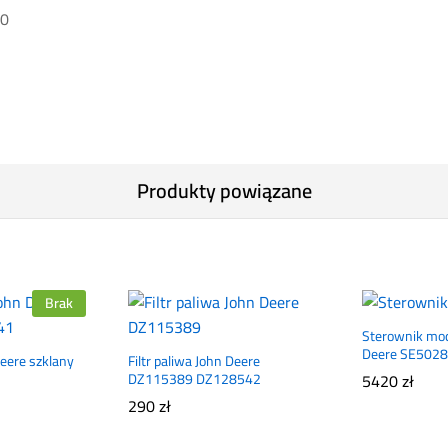
60
Produkty powiązane
Brak
Sterownik mod
Deere SE502
Deere szklany
Filtr paliwa John Deere
DZ115389 DZ128542
5420
zł
290
zł