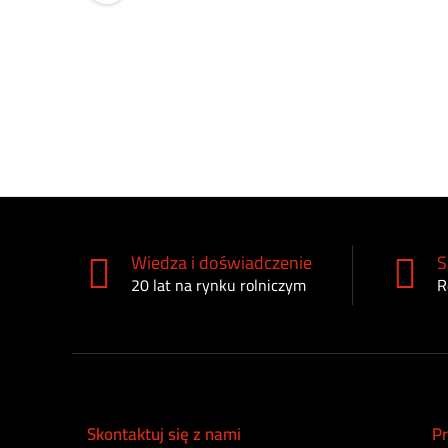
Wiedza i doświadczenie
S
20 lat na rynku rolniczym
R
Skontaktuj się z nami
Pr