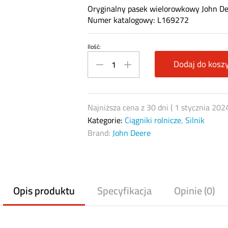
Oryginalny pasek wielorowkowy John D
Numer katalogowy: L169272
Ilość:
Pas
wielorowkowy
Dodaj do kosz
John
Deere
L169272
Najniższa cena z 30 dni (
1 stycznia 202
8PK
Kategorie:
Ciągniki rolnicze
,
Silnik
2560
Brand:
John Deere
quantity
Opis produktu
Specyfikacja
Opinie (0)