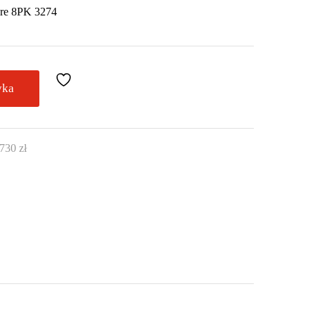
ere 8PK 3274
yka
730
zł