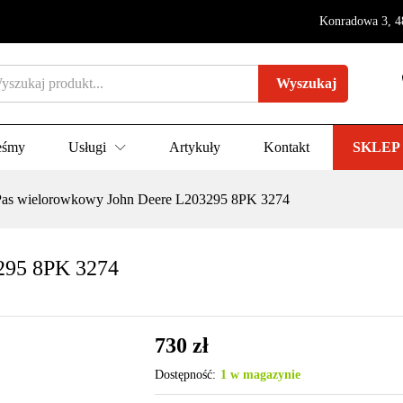
Konradowa 3, 4
03295 8PK 3274
Wyszukaj
(0)
eśmy
Usługi
Artykuły
Kontakt
SKLEP
Pas wielorowkowy John Deere L203295 8PK 3274
295 8PK 3274
730
zł
Dostępność:
1 w magazynie