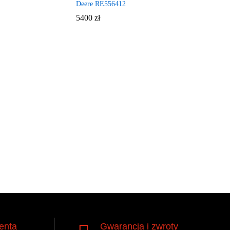
Deere RE556412
5400
zł
ienta
Gwarancja i zwroty