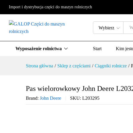
Import i dystrybucja części do maszyn rolniczych
Pas wielorowkowy John Deere L2
Wybierz
Opis produktu
Specyfikacja
Opinie 
Wyposażenie rolnictwa
Start
Kim jest
Strona główna
/
Sklep z częściami
/
Ciągniki rolnicze
/
Pas wielorowkowy John Deere L203
Brand:
John Deere
SKU:
L203295