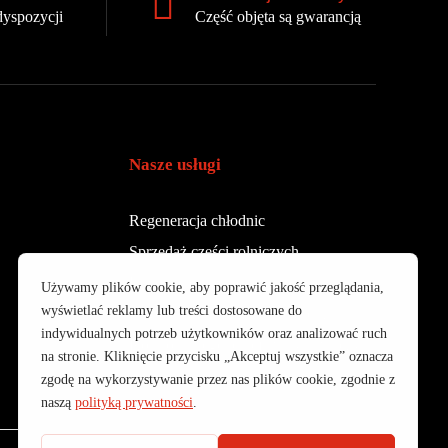
dyspozycji
Część objęta są gwarancją
Nasze usługi
Regeneracja chłodnic
Sprzedaż części rolniczych
Regeneracja turbosprężarek
Regeneracja sprężarek powietrza
Kontrola i regeneracja wtryskiwaczy