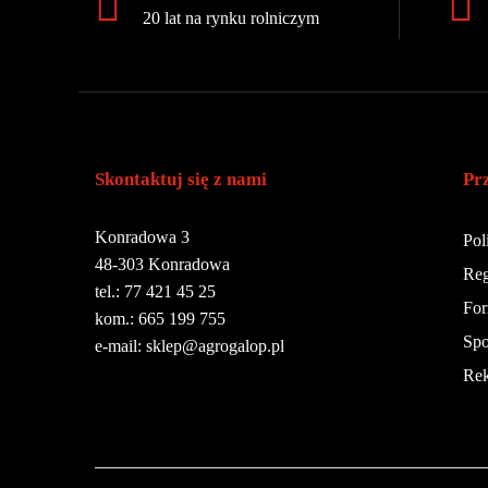
20 lat na rynku rolniczym
Skontaktuj się z nami
Pr
Konradowa 3
Pol
48-303 Konradowa
Reg
tel.: 77 421 45 25
For
kom.: 665 199 755
Spo
e-mail: sklep@agrogalop.pl
Rek