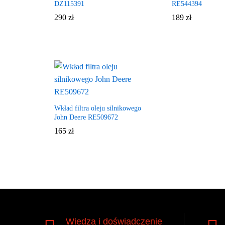
DZ115391
RE544394
290
zł
189
zł
Wkład filtra oleju silnikowego
John Deere RE509672
165
zł
Wiedza i doświadczenie