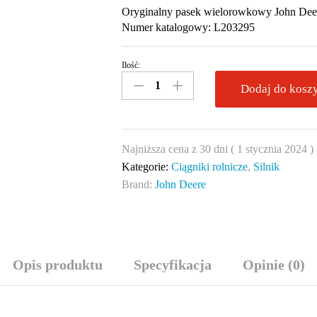
Oryginalny pasek wielorowkowy John De
Numer katalogowy: L203295
Ilość:
Pas
wielorowkowy
Dodaj do kosz
John
Deere
L203295
Najniższa cena z 30 dni (
1 stycznia 2024
)
8PK
Kategorie:
Ciągniki rolnicze
,
Silnik
3274
Brand:
John Deere
quantity
Opis produktu
Specyfikacja
Opinie (0)