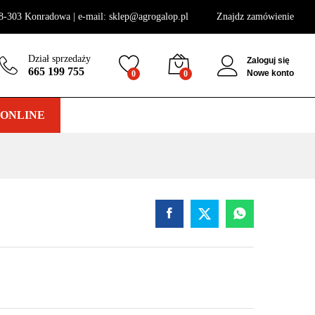
730
zł
Dodaj do koszyka
8-303 Konradowa | e-mail: sklep@agrogalop.pl
Znajdz zamówienie
Dział sprzedaży
Zaloguj się
665 199 755
Nowe konto
0
0
 ONLINE