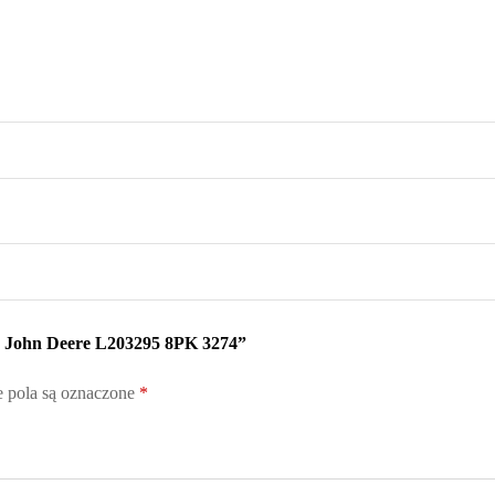
y John Deere L203295 8PK 3274”
pola są oznaczone
*