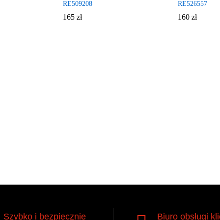
RE509208
RE526557
165
zł
160
zł
Szybko i bezpiecznie
Biuro obsługi kl