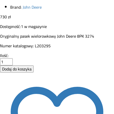
Brand:
John Deere
730
zł
Dostępność:
1 w magazynie
Oryginalny pasek wielorowkowy John Deere 8PK 3274
Numer katalogowy: L203295
Pas
Ilość:
wielorowkowy
John
Dodaj do koszyka
Deere
L203295
8PK
3274
quantity