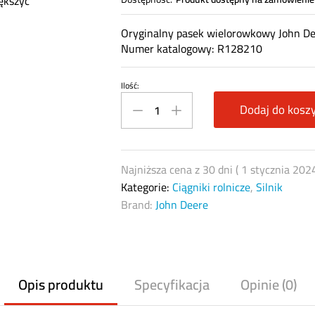
ększyć
Oryginalny pasek wielorowkowy John D
Numer katalogowy: R128210
Ilość:
Pas
wielorowkowy
Dodaj do kosz
John
Deere
R128210
Najniższa cena z 30 dni (
1 stycznia 202
quantity
Kategorie:
Ciągniki rolnicze
,
Silnik
Brand:
John Deere
Opis produktu
Specyfikacja
Opinie (0)