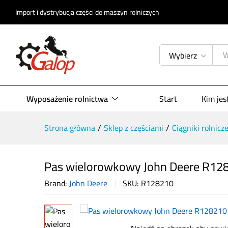
Import i dystrybucja części do maszyn rolniczych
Pas wielorowkowy John Deere R
Opis produktu
Specyfikacja
Opinie (
Wybierz
Wyposażenie rolnictwa
Start
Kim je
Strona główna
/
Sklep z częściami
/
Ciągniki rolnicz
Pas wielorowkowy John Deere R12
Brand:
John Deere
SKU:
R128210