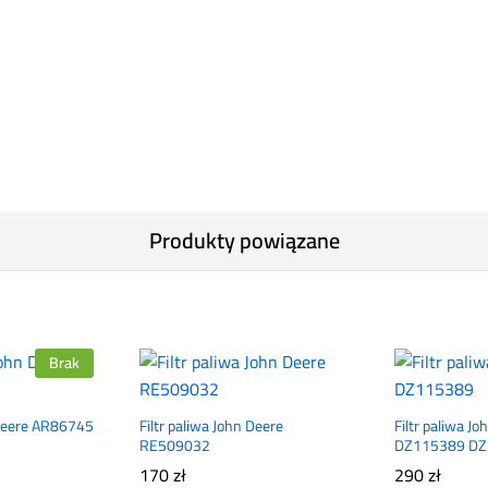
Produkty powiązane
Brak
 Deere AR86745
Filtr paliwa John Deere
Filtr paliwa J
RE509032
DZ115389 D
170
zł
290
zł