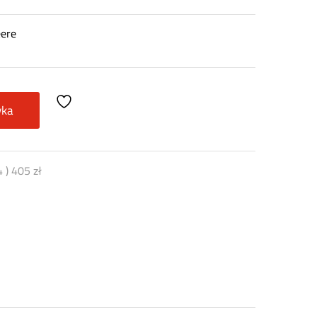
eere
yka
4
)
405
zł