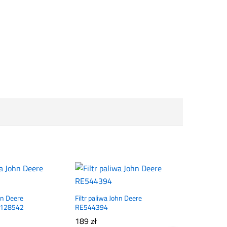
ohn Deere
Filtr paliwa John Deere
Z128542
RE544394
189
zł