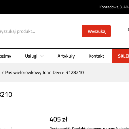
Konradowa 3, 48-
128210
0)
Wyszukaj
steśmy
Usługi
Artykuły
Kontakt
SKLE
e
/
Pas wielorowkowy John Deere R128210
8210
405
zł
Dostępność:
Produkt dostępny na zamówienie