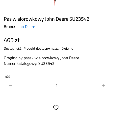
Pas wielorowkowy John Deere SU23542
Brand:
John Deere
465
zł
Dostępność:
Produkt dostępny na zamówienie
Oryginalny pasek wielorowkowy John Deere
Numer katalogowy: SU23542
Ilość:
Pas
wielorowkowy
John
Deere
SU23542
quantity