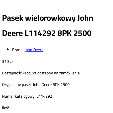
Pasek wielorowkowy John
Deere L114292 8PK 2500
Brand:
John Deere
310
zł
Dostępność:
Produkt dostępny na zamówienie
Oryginalny pasek John Deere 8PK 2500
Numer katalogowy: L114292
Pasek
Ilość: