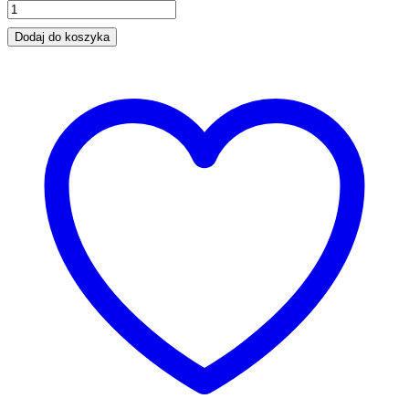
wielorowkowy
John
Dodaj do koszyka
Deere
L114292
8PK
2500
quantity