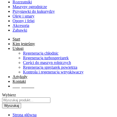
Rozrzutniki
Maszyny ogrodnicze
Przystawki do kukurydzy
Oleje i smary
Opony i felgi
Akcesoria
Zabawki
Start
Kim jesteśmy
Usługi
Regeneracja chłodnic
Regeneracja turbosprężarek
Części do maszyn rolniczych
Regeneracja sprężarek powietrza
Kontrola i regeneracja wtryskiwaczy
Artykuły
Kontakt
Sklep online
Wybierz
Wyszukaj
Strona główna