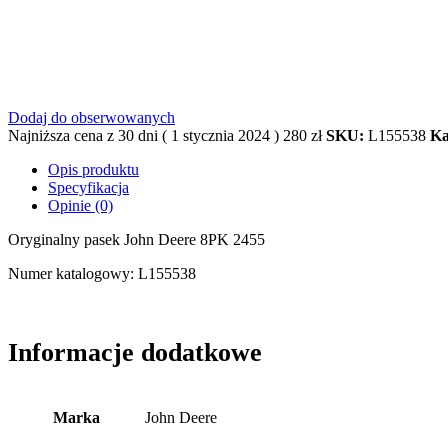
Dodaj do obserwowanych
Najniższa cena z 30 dni (
1 stycznia 2024
)
280
zł
SKU:
L155538
Ka
Opis produktu
Specyfikacja
Opinie (0)
Oryginalny pasek John Deere 8PK 2455
Numer katalogowy: L155538
Informacje dodatkowe
Marka
John Deere