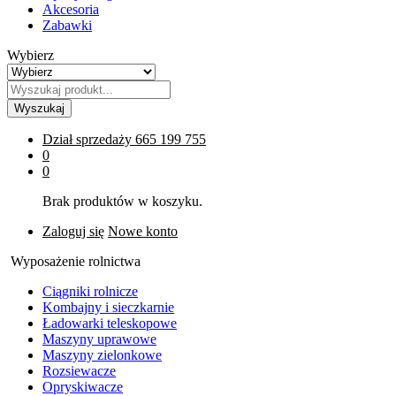
Akcesoria
Zabawki
Wybierz
Wyszukaj
Dział sprzedaży
665 199 755
0
0
Brak produktów w koszyku.
Zaloguj się
Nowe konto
Wyposażenie rolnictwa
Ciągniki rolnicze
Kombajny i sieczkarnie
Ładowarki teleskopowe
Maszyny uprawowe
Maszyny zielonkowe
Rozsiewacze
Opryskiwacze