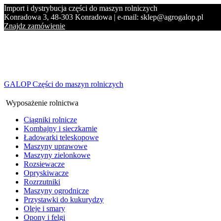
Import i dystrybucja części do maszyn rolniczych
Konradowa 3, 48-303 Konradowa | e-mail: sklep@agrogalop.pl
Znajdz zamówienie
GALOP Części do maszyn rolniczych
Wyposażenie rolnictwa
Ciągniki rolnicze
Kombajny i sieczkarnie
Ładowarki teleskopowe
Maszyny uprawowe
Maszyny zielonkowe
Rozsiewacze
Opryskiwacze
Rozrzutniki
Maszyny ogrodnicze
Przystawki do kukurydzy
Oleje i smary
Opony i felgi