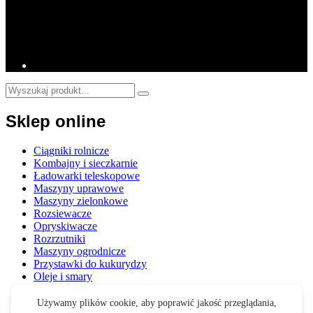
Sklep online
Ciągniki rolnicze
Kombajny i sieczkarnie
Ładowarki teleskopowe
Maszyny uprawowe
Maszyny zielonkowe
Rozsiewacze
Opryskiwacze
Rozrzutniki
Maszyny ogrodnicze
Przystawki do kukurydzy
Oleje i smary
Opony i felgi
Akcesoria