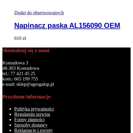
Dodaj do obserwowanych
Napinacz paska AL156090 OEM
610
zł
Skontaktuj się z nami
Konradowa 3
48-303 Konradowa
tel.: 77 421 45 25
kom.: 665 199 755
e-mail: sklep@agrogalop.pl
Przydatne informacje
Polityka prywatności
Regulamin serwisu
Formy płatności
Sposoby dostawy
Reklamacje i zwroty