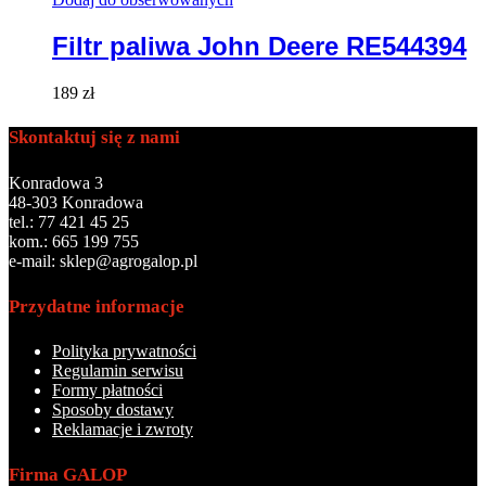
Filtr paliwa John Deere RE544394
189
zł
Skontaktuj się z nami
Konradowa 3
48-303 Konradowa
tel.: 77 421 45 25
kom.: 665 199 755
e-mail: sklep@agrogalop.pl
Przydatne informacje
Polityka prywatności
Regulamin serwisu
Formy płatności
Sposoby dostawy
Reklamacje i zwroty
Firma GALOP