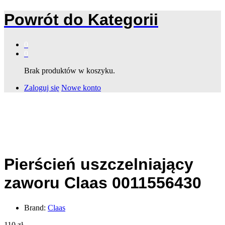
Powrót do
Kategorii
0
0
Brak produktów w koszyku.
Zaloguj się
Nowe konto
Pierścień uszczelniający
zaworu Claas 0011556430
Brand:
Claas
110
zł