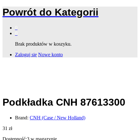
Powrót do
Kategorii
0
0
Brak produktów w koszyku.
Zaloguj się
Nowe konto
Podkładka CNH 87613300
Brand:
CNH (Case / New Holland)
31
zł
Dostępność:
3 w magazynie