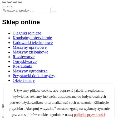
Sklep online
Ciągniki rolnicze
Kombajny i sieczkarnie
Ładowarki teleskopowe
Maszyny uprawowe
Maszyny zielonkowe
Rozsiewacze
Opryskiwacze
Rozrzutniki
Maszyny ogrodnicze
Przystawki do kukurydzy
Oleje i smary
Opony i felgi
Akcesoria
Zabawki
Koszyk
Brak produktów w koszyku.