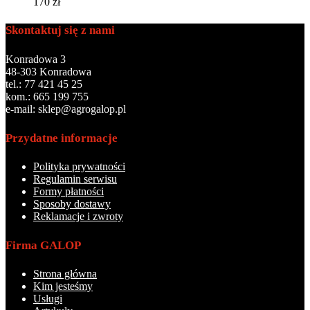
170
zł
Skontaktuj się z nami
Konradowa 3
48-303 Konradowa
tel.: 77 421 45 25
kom.: 665 199 755
e-mail: sklep@agrogalop.pl
Przydatne informacje
Polityka prywatności
Regulamin serwisu
Formy płatności
Sposoby dostawy
Reklamacje i zwroty
Firma GALOP
Strona główna
Kim jesteśmy
Usługi