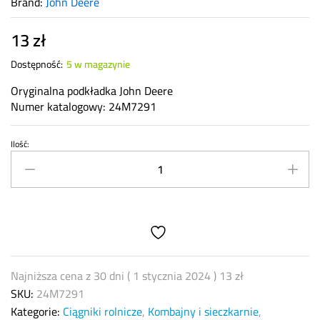
Brand:
John Deere
13
zł
Dostępność:
5 w magazynie
Oryginalna podkładka John Deere
Numer katalogowy: 24M7291
Ilość:
Podkładka
John
Deere
24M7291
John
Deere
quantity
Najniższa cena z 30 dni (
1 stycznia 2024
)
13
zł
SKU:
24M7291
Kategorie:
Ciągniki rolnicze
,
Kombajny i sieczkarnie
,