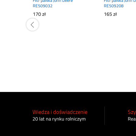
Filtr paliwa John Deere
Filtr paliwa John 
RE509032
RE509208
170
zł
165
zł
Wiedza i doświadczenie
Szy
20 lat na rynku rolniczym
Rea