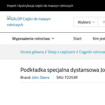
Opis produktu
Specyfikacja
Opinie (
Import i dystrybucja części do maszyn rolniczych
Wybierz
Wyposażenie rolnictwa
Start
Kim je
Strona główna
/
Sklep z częściami
/
Ciągniki rolnicz
Podkładka specjalna dystansowa J
Brand:
John Deere
SKU:
F2253R