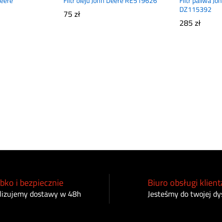
Deere
Filtr oleju John Deere RE519626
Filtr paliwa J
DZ115392
75
zł
285
zł
bko i bezpiecznie
Biuro obsługi klient
lizujemy dostawy w 48h
Jesteśmy do twojej dy