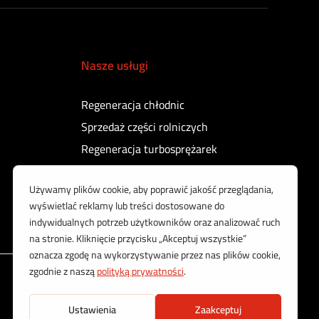
Nasze usługi
Regeneracja chłodnic
Sprzedaż części rolniczych
Regeneracja turbosprężarek
Regeneracja sprężarek powietrza
Kontrola i regeneracja wtryskiwaczy
Korzystamy z bezpiecznych płatności