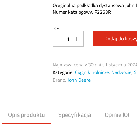
Oryginalna podkładka dystansowa John 
Numer katalogowy: F2253R
Ilość:
Podkładka
specjalna
Dodaj do kosz
dystansowa
John
Deere
Najniższa cena z 30 dni (
1 stycznia 202
F2253R
Kategorie:
Ciągniki rolnicze
,
Nadwozie
,
S
quantity
Brand:
John Deere
Opis produktu
Specyfikacja
Opinie (0)