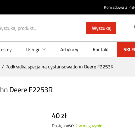
0)
Konradowa 3, 48-
Wyszukaj
steśmy
Usługi
Artykuły
Kontakt
SKLE
e
/
Podkładka specjalna dystansowa John Deere F2253R
ohn Deere F2253R
40
zł
Dostępność:
2 w magazynie