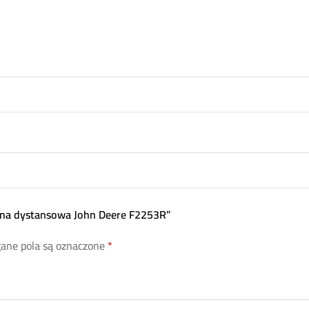
lna dystansowa John Deere F2253R”
ne pola są oznaczone
*