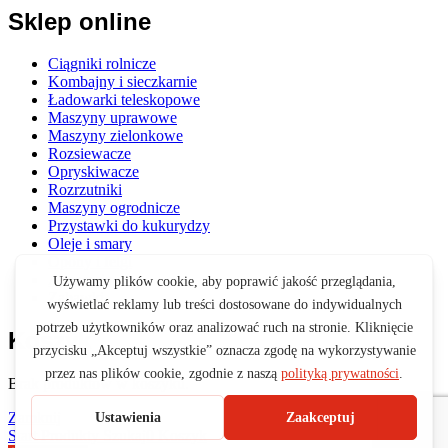
Sklep online
Ciągniki rolnicze
Kombajny i sieczkarnie
Ładowarki teleskopowe
Maszyny uprawowe
Maszyny zielonkowe
Rozsiewacze
Opryskiwacze
Rozrzutniki
Maszyny ogrodnicze
Przystawki do kukurydzy
Oleje i smary
Opony i felgi
Akcesoria
Zabawki
Koszyk
Brak produktów w koszyku.
Zamknij
Start
Produkty
Szukaj
0
Koszyk