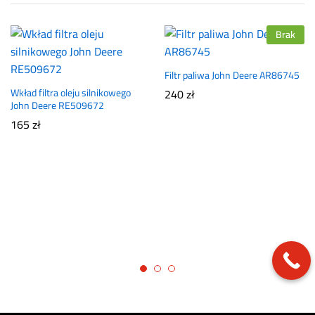
Brak
Filtr paliwa John Deere AR86745
Wkład filtra oleju silnikowego
240
zł
John Deere RE509672
165
zł