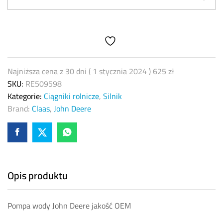
RE509598
OEM
quantity
Najniższa cena z 30 dni (
1 stycznia 2024
)
625
zł
SKU:
RE509598
Kategorie:
Ciągniki rolnicze
,
Silnik
Brand:
Claas
,
John Deere
Opis produktu
Pompa wody John Deere jakość OEM