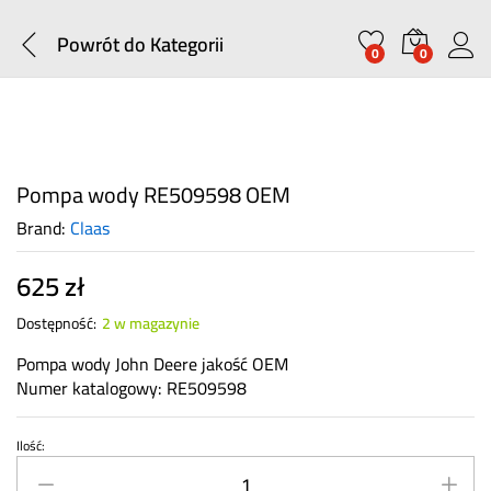
Powrót do
Kategorii
0
0
Pompa wody RE509598 OEM
Brand:
Claas
625
zł
Dostępność:
2 w magazynie
Pompa wody John Deere jakość OEM
Numer katalogowy: RE509598
Ilość:
Pompa
wody